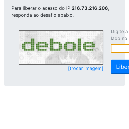
Para liberar o acesso
do IP
216.73.216.206
,
responda ao desafio abaixo.
Digite 
lado no
[trocar imagem]